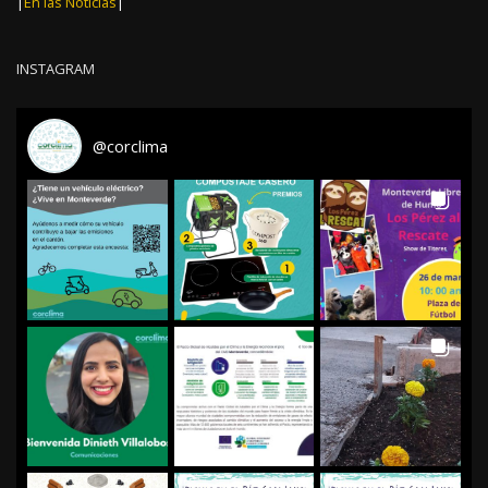
|
En las Noticias
|
INSTAGRAM
@
corclima